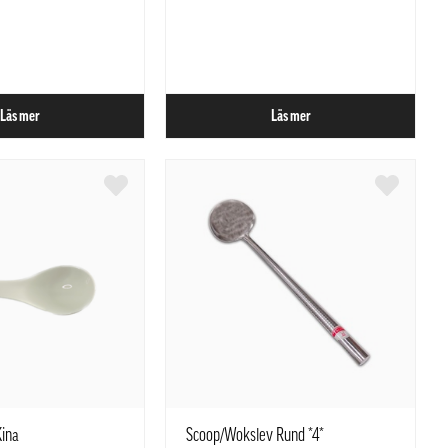
Läs mer
Läs mer
Kina
Scoop/Wokslev Rund *4*