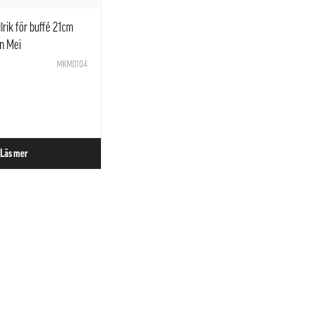
lrik för buffé 21cm
an Mei
MKM0104
Läs mer