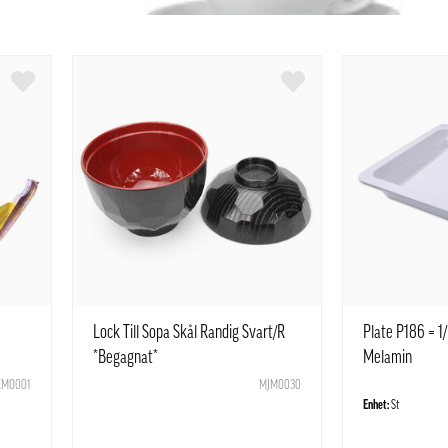
Lock Till Sopa Skål Randig Svart/R
Plate P186 = 1
*Begagnat*
Melamin
M0001
MJM0030
Enhet:
St