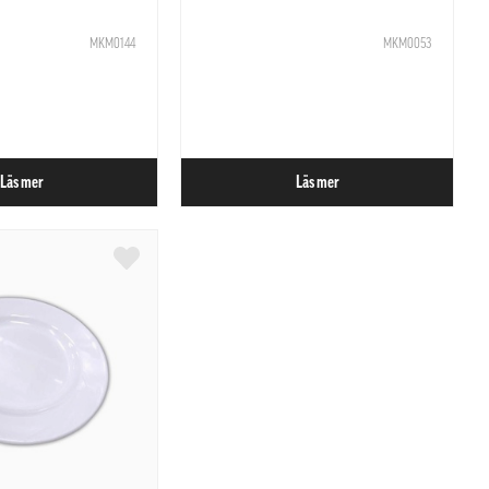
MKM0144
MKM0053
Läs mer
Läs mer