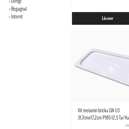
Övrigt
Begagnat
Internt
Läs mer
Vit melamin bricka GN 1/3
31,7cmx17,2cm P185-12,5 Tai Yu
Mei
MK