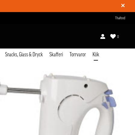
✕
Thaifood
0
Snacks, Glass & Dryck
Skafferi
Torrvaror
Kök