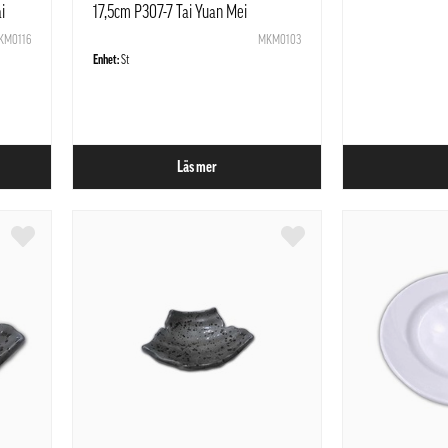
i
17,5cm P307-7 Tai Yuan Mei
KM0116
MKM0103
Enhet:
St
Läs mer