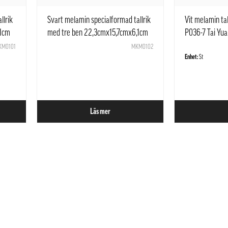
llrik
Svart melamin specialformad tallrik
Vit melamin tal
,1cm
med tre ben 22,3cmx15,7cmx6,1cm
P036-7 Tai Yu
MA-E142 JB
KM0101
MKM0102
Enhet:
St
Läs mer