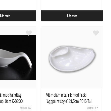
Läs mer
Läs mer
kål med handtag
Vit melamin tallrik med fack
jup: 8cm K-8209
*äggplant style* 21,5cm P016 Tai
Yuan Mei
MKM0066
MKM0087