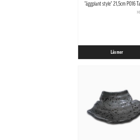
*äggplant style* 21,5cm P016 Ta
Yuan Mei *Begagna
M
Läs mer