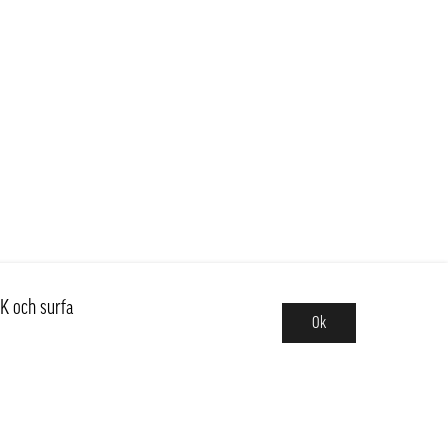
K och surfa
Ok