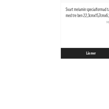
Svart melamin specialformad ta
med tre ben 22,3cmx15,7cmx6
MA-E142 JB
M
Läs mer