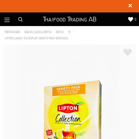
✕
0
FÖRSTASIDAN
SNACKS, GLASS & DRYCK
DRYCK
TE
LIPTON CLASSIC TEA DISPLAY VARIETY PACK 180P/285G