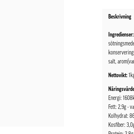
Beskrivning
Ingredienser:
sötningsmede
konservering
salt, arom(van
Nettovikt:
1k
Näringsvärde
Energi: 1608
Fett: 2,9g - v
Kolhydrat: 8
Kosfiber: 3,0