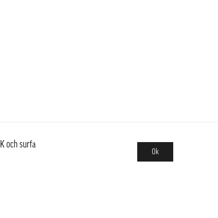
K och surfa
Ok
Sortiment