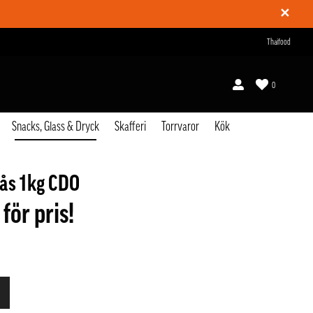
✕
Thaifood
0
Snacks, Glass & Dryck
Skafferi
Torrvaror
Kök
ås 1kg CDO
 för pris!