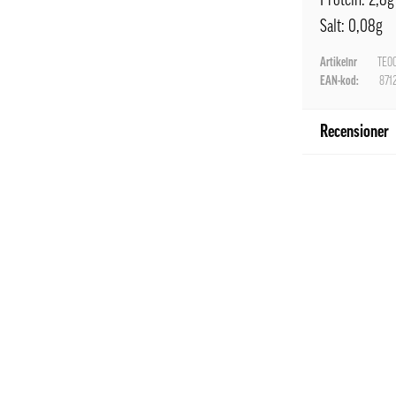
Protein: 2,8g
Salt: 0,08g
Artikelnr
TE0
EAN-kod:
871
Recensioner