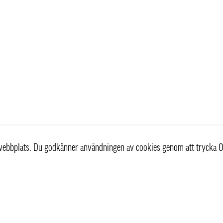
r webbplats. Du godkänner användningen av cookies genom att trycka O
st
Information