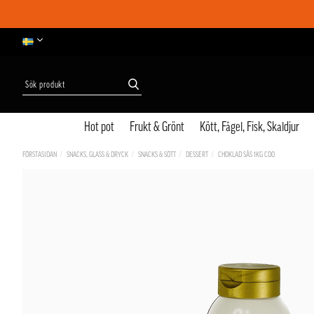
Hot pot
Frukt & Grönt
Kött, Fågel, Fisk, Skaldjur
FÖRSTASIDAN
SNACKS, GLASS & DRYCK
SNACKS & SÖTT
DESSERT
CHOKLAD SÅS 1KG CDO