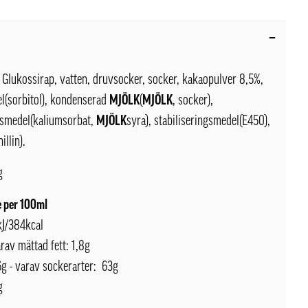
Glukossirap, vatten, druvsocker, socker, kakaopulver 8,5%,
l(sorbitol), kondenserad
MJÖLK
(
MJÖLK
, socker),
smedel(kaliumsorbat,
MJÖLK
syra), stabiliseringsmedel(E450),
illin).
g
 per 100ml
kJ/384kcal
arav mättad fett: 1,8g
6g - varav sockerarter: 63g
g