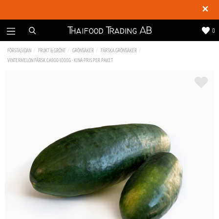
✕
0
FÖRSTASIDAN
FRUKT & GRÖNT
GRÖNSAKER
FÄRSKA GRÖNSAKER
VINTERMELON FÄRSK CA900-1000G - KINA-PRIS PER PAKET