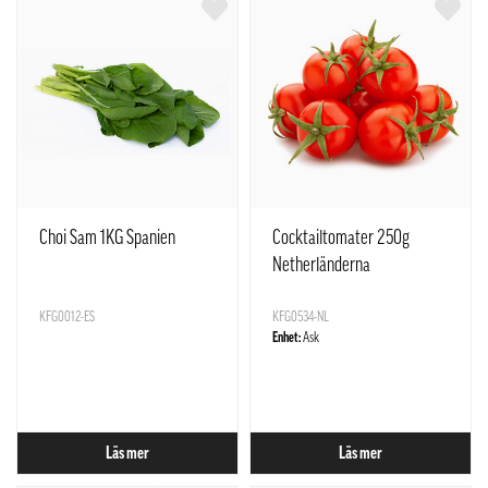
Choi Sam 1KG Spanien
Cocktailtomater 250g
Netherländerna
KFG0012-ES
KFG0534-NL
Enhet:
Ask
Läs mer
Läs mer