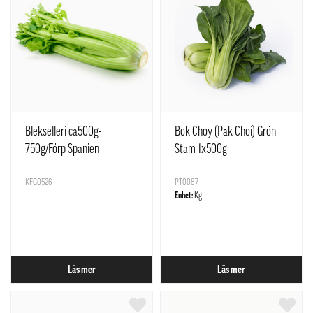
Blekselleri ca500g-
Bok Choy (Pak Choi) Grön
750g/Förp Spanien
Stam 1x500g
KFG0526
PT0087
Enhet:
Kg
Läs mer
Läs mer