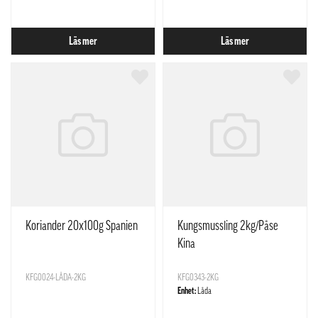
Läs mer
Läs mer
Koriander 20x100g Spanien
Kungsmussling 2kg/Påse
Kina
KFG0024-LÅDA-2KG
KFG0343-2KG
Enhet:
Låda