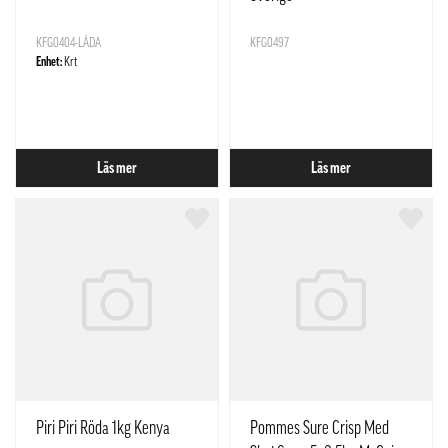
KFG0404-LÅDA
KFG0497
Enhet:
Krt
Läs mer
Läs mer
Piri Piri Röda 1kg Kenya
Pommes Sure Crisp Med