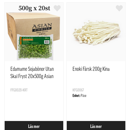
Edamame Sojabönor Utan
Enoki Färsk 200g Kina
Skal Fryst 20x500g Asian
Choice
FFG0020-KRT
KFG0067
Enhet:
Påse
Läs mer
Läs mer