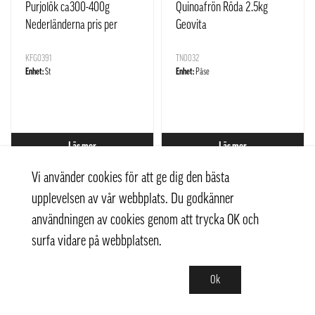
Purjolök ca300-400g
Quinoafrön Röda 2.5kg
Nederländerna pris per
Geovita
styck
KFG0391
TN0032
Enhet:
St
Enhet:
Påse
Läs mer
Läs mer
Vi använder cookies för att ge dig den bästa
upplevelsen av vår webbplats. Du godkänner
användningen av cookies genom att trycka OK och
surfa vidare på webbplatsen.
Ok