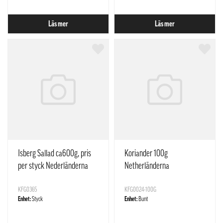
Läs mer
Läs mer
Isberg Sallad ca600g, pris
Koriander 100g
per styck Nederländerna
Netherländerna
KFG0365
KFG0024-100G
Enhet:
Styck
Enhet:
Bunt