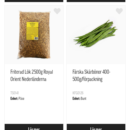
Friterad Lök 2500g Royal
Färska Skärbönor 400-
Orient Nederländerna
500g/Förpackning
TS0141
KFG0126
Enhet:
Påse
Enhet:
Bunt
Läs mer
Läs mer