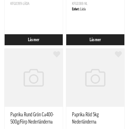
KFG0399-LÅDA
KFG0388-NL
Enhet:
Låda
Läs mer
Läs mer
Paprika Rund Grön Ca400-
Paprika Röd 5kg
500g/Förp Nederländerna
Nederländerna