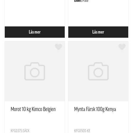
Enhet:
Påse
Läs mer
Läs mer
Morot 10 kg Kimco Belgien
Mynta Färsk 100g Kenya
KFG0375-SÄCK
KFG0500-KE