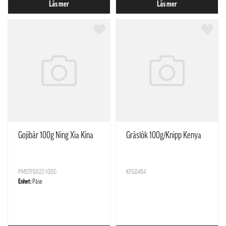
Läs mer
Läs mer
Gojibär 100g Ning Xia Kina
Gräslök 100g/Knipp Kenya
PMSTF0022-100G
KFG0494
Enhet:
Påse