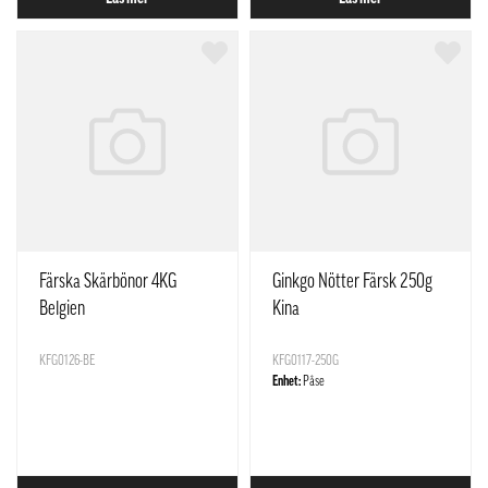
Färska Skärbönor 4KG
Ginkgo Nötter Färsk 250g
Belgien
Kina
KFG0126-BE
KFG0117-250G
Enhet:
Påse