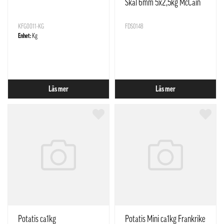
Skal 6mm 5x2,5kg McCain
Nederländerna
KFG0011-KG
FDS0148
Enhet:
Kg
Läs mer
Läs mer
Potatis ca1kg
Potatis Mini ca1kg Frankrike