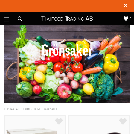
✕
0
Grönsaker
FÖRSTASIDAN
FRUKT & GRÖNT
GRÖNSAKER