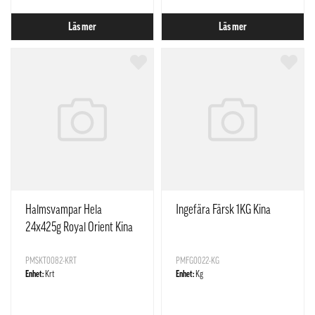
Läs mer
Läs mer
Halmsvampar Hela
Ingefära Färsk 1KG Kina
24x425g Royal Orient Kina
PMSKT0082-KRT
PMFG0022-KG
Enhet:
Krt
Enhet:
Kg