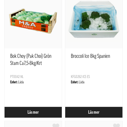
Bok Choy (Pak Choi) Grön
Broccoli Ice 8kg Spanien
Stam Ca7,5-8kg/Krt
Netherländerna
PT0042-NL
KFG0262-ICE-ES
Enhet:
Låda
Enhet:
Låda
Läs mer
Läs mer