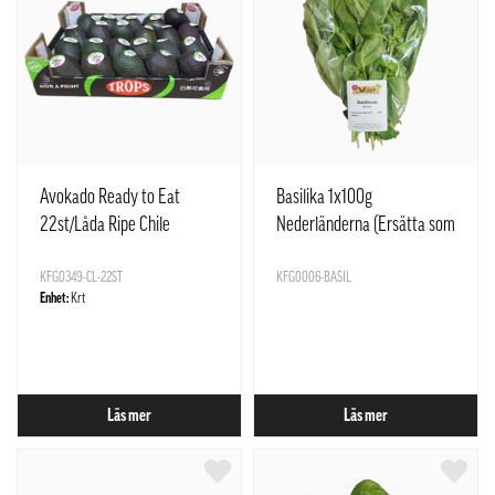
Avokado Ready to Eat
Basilika 1x100g
22st/Låda Ripe Chile
Nederländerna (Ersätta som
Stark Basilika)
KFG0349-CL-22ST
KFG0006-BASIL
Enhet:
Krt
Läs mer
Läs mer