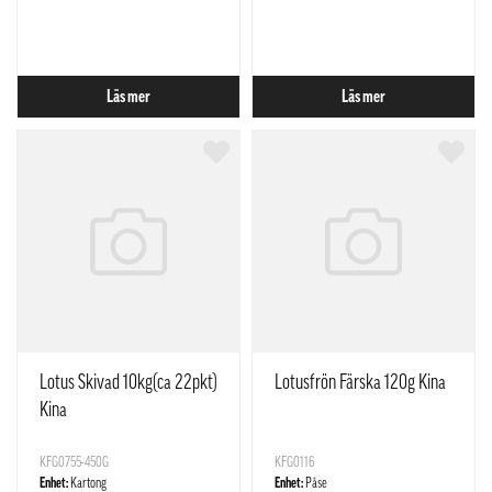
Läs mer
Läs mer
Lotus Skivad 10kg(ca 22pkt)
Lotusfrön Färska 120g Kina
Kina
KFG0755-450G
KFG0116
Enhet:
Kartong
Enhet:
Påse