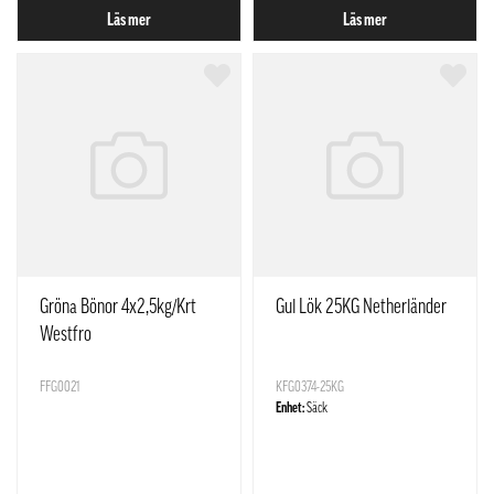
Läs mer
Läs mer
Gröna Bönor 4x2,5kg/Krt
Gul Lök 25KG Netherländer
Westfro
FFG0021
KFG0374-25KG
Enhet:
Säck