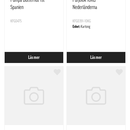
Pumpa Butternut 1st
Purjolök 10KG
Spanien
Nederländerna
KFG0475
KFG0391-10KG
Enhet:
Kartong
Läs mer
Läs mer