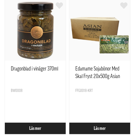
Dragonblad i vinäger 370ml
Edamame Sojabönor Med
Skal Fryst 20x500g Asian
Choice
BW0008
FFG0018-KRT
Läs mer
Läs mer