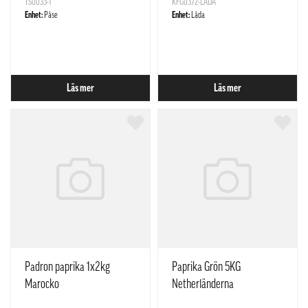
TS0033-1
KFG0372-LÅDA
Enhet:
Påse
Enhet:
Låda
Läs mer
Läs mer
Padron paprika 1x2kg
Paprika Grön 5KG
Marocko
Netherländerna