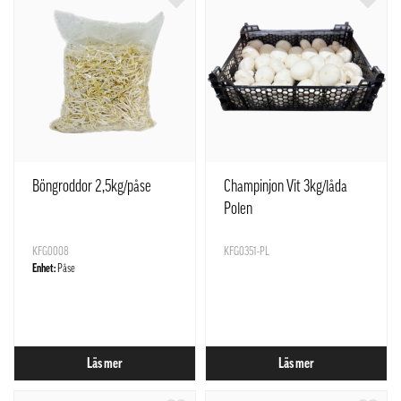
Böngroddor 2,5kg/påse
Champinjon Vit 3kg/låda
Polen
KFG0008
KFG0351-PL
Enhet:
Påse
Läs mer
Läs mer