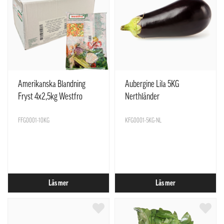
Amerikanska Blandning
Aubergine Lila 5KG
Fryst 4x2,5kg Westfro
Nerthländer
Belgien
FFG0001-10KG
KFG0001-5KG-NL
Läs mer
Läs mer