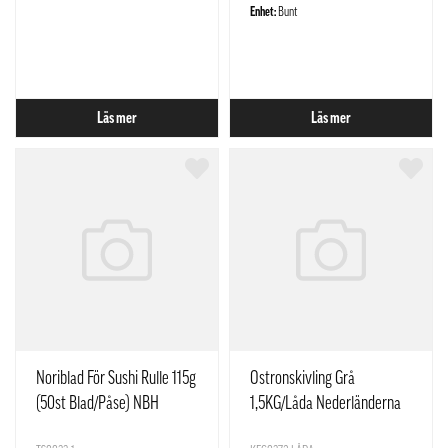
Enhet:
Bunt
Läs mer
Läs mer
Noriblad För Sushi Rulle 115g
Ostronskivling Grå
(50st Blad/Påse) NBH
1,5KG/Låda Nederländerna
Korean