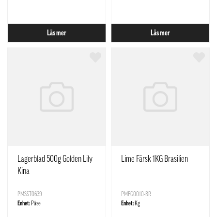
Läs mer
Läs mer
Lagerblad 500g Golden Lily
Lime Färsk 1KG Brasilien
Kina
PMSST0639
PMFG0010-BR
Enhet:
Påse
Enhet:
Kg