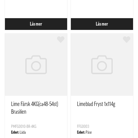
Läs mer
Läs mer
Lime Färsk 4KG(ca48-54st)
Limeblad Fryst 1x114g
Brasilien
PMFG0010-BR-4KG
FFG0003
Enhet:
Låda
Enhet:
Påse