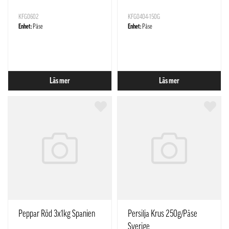
Nederländerna
KFG0602
KFG0404-150G
Enhet:
Påse
Enhet:
Påse
Läs mer
Läs mer
Peppar Röd 3x1kg Spanien
Persilja Krus 250g/Påse
Sverige