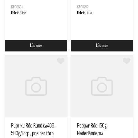
KFG0601
KFG0212
Enhet:
Påse
Enhet:
Låda
Läs mer
Läs mer
Paprika Röd Rund ca400-
Peppar Röd 150g
500g/Förp , pris per förp
Nederländerna