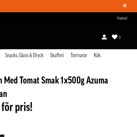
✕
Thaifood
0
Snacks, Glass & Dryck
Skafferi
Torrvaror
Kök
n Med Tomat Smak 1x500g Azuma
an
 för pris!