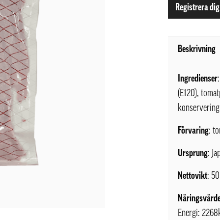
Registrera dig
Beskrivning
Ingredienser
(E120), tomat
konservering
Förvaring
: t
Ursprung
: Ja
Nettovikt
: 5
Näringsvärde
Energi: 2268