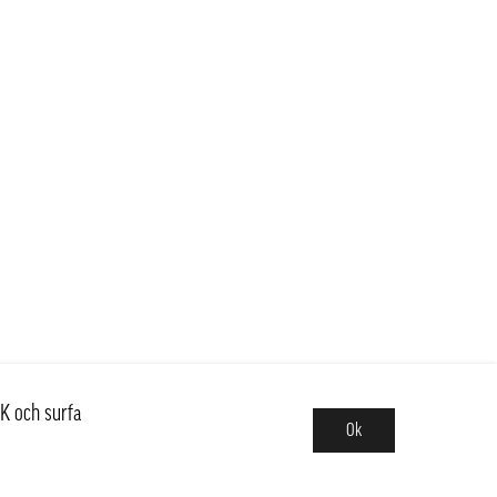
K och surfa
Ok