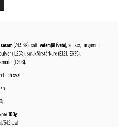
:
sesam
(74.96%), salt,
vetemjöl
(
vete
), socker, färgämne
pulver (1.25%), smakförstärkare (E121, E635),
smedel (E296).
orrt och svalt
pan
00g
 per 100g
:
kJ/542kcal