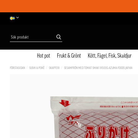
Hot pot
Frukt & Grönt
Kött, Fågel, Fisk, Skaldjur
FÖRSTASIDAN
SUSHI & POKÉ
SKAFFERI
SESAMFRÖN MED TOMAT SMAK 1X500G AZUMA FOODS JAPAN