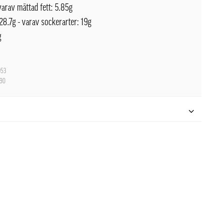
 varav mättad fett: 5.85g
28.7g - varav sockerarter: 19g
g
053
90