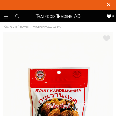
✕
0
FÖRSTASIDAN
SKAFFERI
KARDEMUMMA/CAO GUO 80G