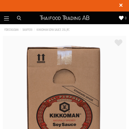
✕
0
FÖRSTASIDAN
SKAFFERI
KIKKOMAN SOYA SAUCE 20L JFC