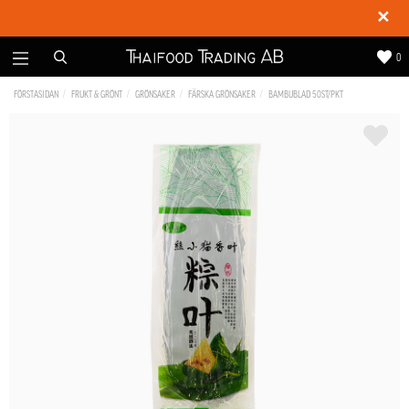
✕
0
FÖRSTASIDAN
FRUKT & GRÖNT
GRÖNSAKER
FÄRSKA GRÖNSAKER
BAMBUBLAD 50ST/PKT