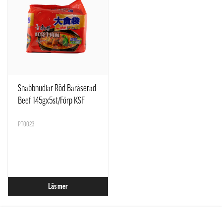
Snabbnudlar Röd Baräserad
Beef 145gx5st/Förp KSF
Kina
PT0023
Läs mer