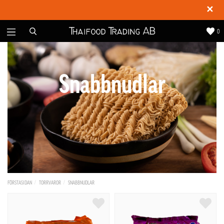
✕
0
Snabbnudlar
FÖRSTASIDAN
TORRVAROR
SNABBNUDLAR