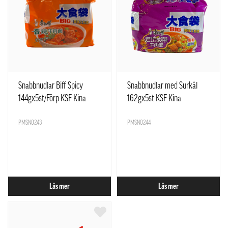
Snabbnudlar Biff Spicy
Snabbnudlar med Surkål
144gx5st/Förp KSF Kina
162gx5st KSF Kina
PMSN0243
PMSN0244
Läs mer
Läs mer