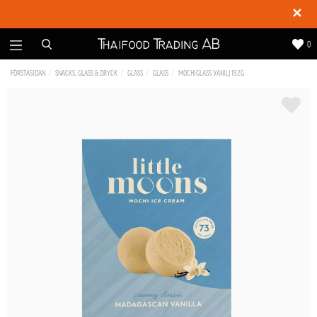
✕
0
FÖRSTASIDAN
SNACKS, GLASS & DRYCK
GLASS
GLASS
MOCHIGLASS VANILJ 192G