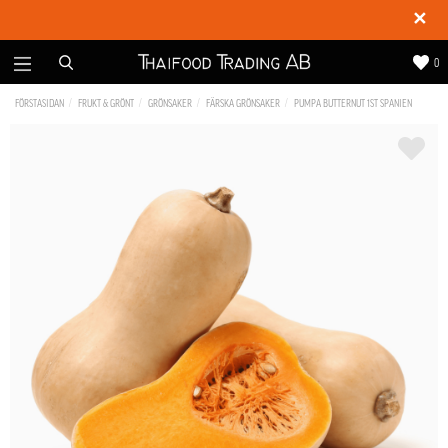
✕
0
FÖRSTASIDAN
FRUKT & GRÖNT
GRÖNSAKER
FÄRSKA GRÖNSAKER
PUMPA BUTTERNUT 1ST SPANIEN