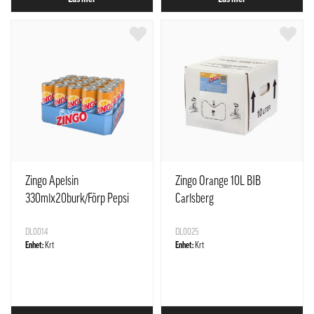
Zingo Apelsin
Zingo Orange 10L BIB
330mlx20burk/Förp Pepsi
Carlsberg
Sverige
DL0014
DL0025
Enhet:
Krt
Enhet:
Krt