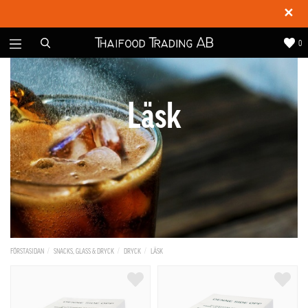
✕
0
Läsk
FÖRSTASIDAN
SNACKS, GLASS & DRYCK
DRYCK
LÄSK