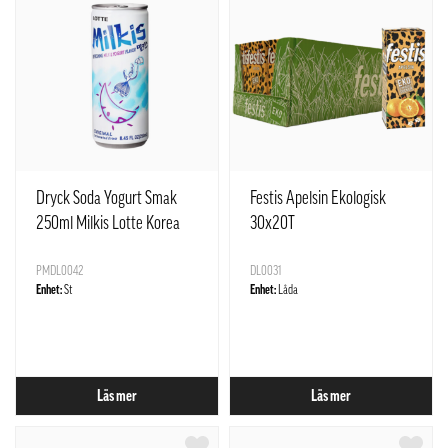
Dryck Soda Yogurt Smak
Festis Apelsin Ekologisk
250ml Milkis Lotte Korea
30x20T
PMDL0042
DL0031
Enhet:
St
Enhet:
Låda
Läs mer
Läs mer