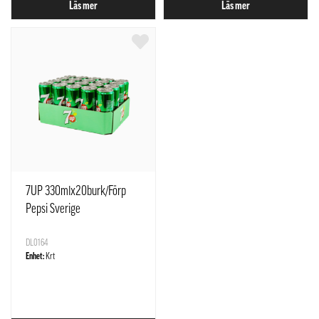
Läs mer
Läs mer
7UP 330mlx20burk/Förp
Pepsi Sverige
DL0164
Enhet:
Krt