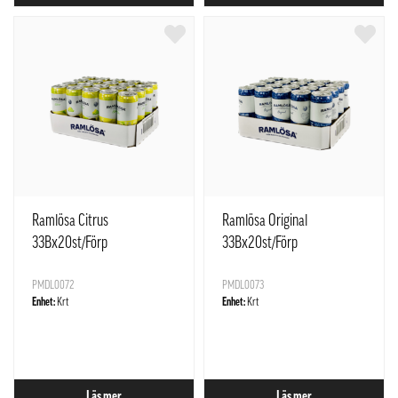
Ramlösa Citrus
Ramlösa Original
33Bx20st/Förp
33Bx20st/Förp
PMDL0072
PMDL0073
Enhet:
Krt
Enhet:
Krt
Läs mer
Läs mer