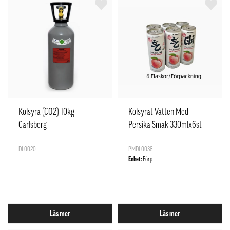
Kolsyra (CO2) 10kg
Kolsyrat Vatten Med
Carlsberg
Persika Smak 330mlx6st
Yuan Qi Sen Lin Kina
DL0020
PMDL0038
Enhet:
Förp
Läs mer
Läs mer