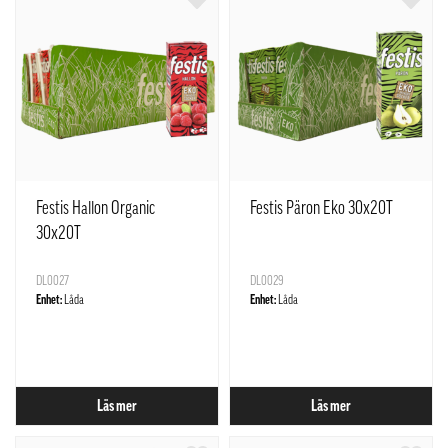
Festis Hallon Organic
Festis Päron Eko 30x20T
30x20T
DL0027
DL0029
Enhet:
Låda
Enhet:
Låda
Läs mer
Läs mer