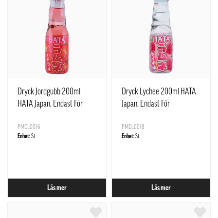
Dryck Jordgubb 200ml
Dryck Lychee 200ml HATA
HATA Japan, Endast För
Japan, Endast För
Restaurangens Försäljning
Restaurangens Försäljning
PMDL0016
PMDL0018
Enhet:
St
Enhet:
St
Läs mer
Läs mer