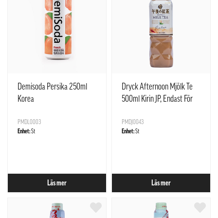
Demisoda Persika 250ml
Dryck Afternoon Mjölk Te
Korea
500ml Kirin JP, Endast För
Restaurangens Försäljning
PMDL0003
PMDJ0043
Enhet:
St
Enhet:
St
Läs mer
Läs mer