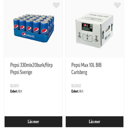
Pepsi 330mlx20burk/Förp
Pepsi Max 10L BIB
Pepsi Sverige
Carlsberg
DL0011
DL0022
Enhet:
Krt
Enhet:
Krt
Läs mer
Läs mer