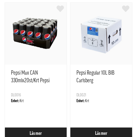
Pepsi Max CAN
Pepsi Regular 10L BIB
330mlx20st/Krt Pepsi
Carlsberg
Sverige
DL0016
DL0021
Enhet:
Krt
Enhet:
Krt
Läs mer
Läs mer