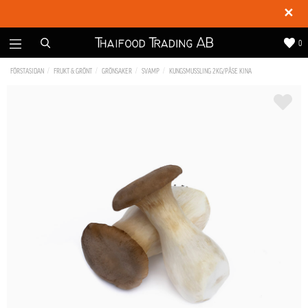
✕
0
FÖRSTASIDAN
FRUKT & GRÖNT
GRÖNSAKER
SVAMP
KUNGSMUSSLING 2KG/PÅSE KINA