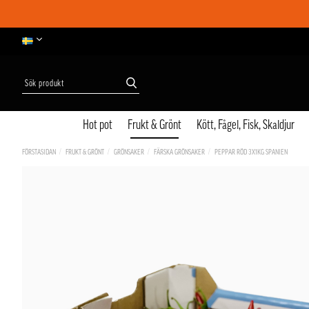
Hot pot
Frukt & Grönt
Kött, Fågel, Fisk, Skaldjur
FÖRSTASIDAN
FRUKT & GRÖNT
GRÖNSAKER
FÄRSKA GRÖNSAKER
PEPPAR RÖD 3X1KG SPANIEN