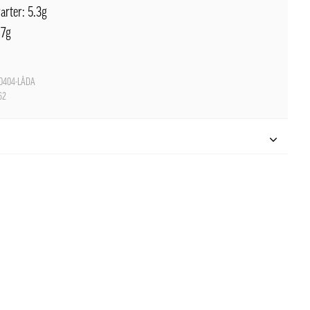
arter: 5.3g
87g
0404-LÅDA
62