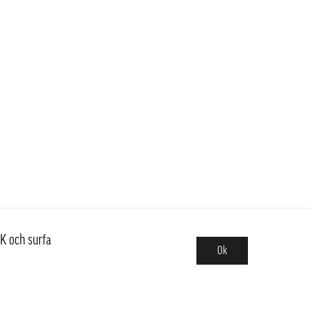
K och surfa
Ok