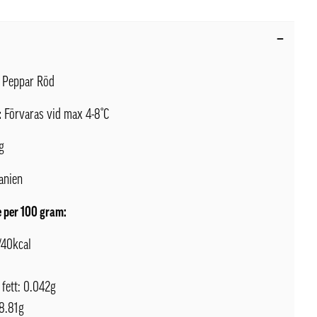
Peppar Röd
:
Förvaras vid max 4-8°C
g
anien
 per 100 gram:
/40kcal
 fett: 0.042g
 8.81g