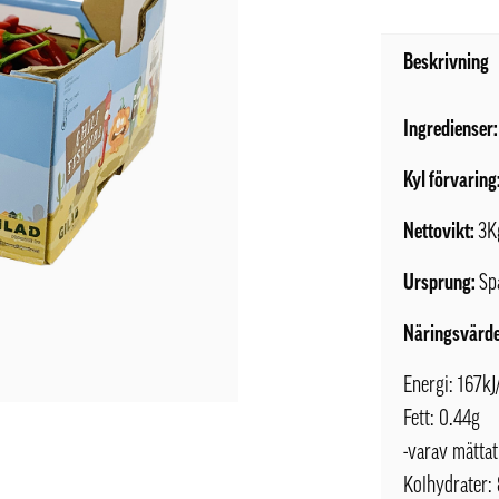
Beskrivning
Ingredienser:
Kyl förvaring
Nettovikt:
3K
Ursprung:
Sp
Näringsvärde
Energi: 167kJ
Fett: 0.44g
-varav mättat
Kolhydrater: