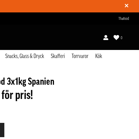
✕
Thaifood
0
Snacks, Glass & Dryck
Skafferi
Torrvaror
Kök
d 3x1kg Spanien
 för pris!