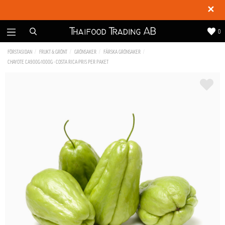
✕
0
FÖRSTASIDAN
FRUKT & GRÖNT
GRÖNSAKER
FÄRSKA GRÖNSAKER
CHAYOTE CA900G-1000G - COSTA RICA-PRIS PER PAKET