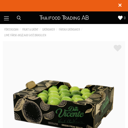
✕
0
FÖRSTASIDAN
FRUKT & GRÖNT
GRÖNSAKER
FÄRSKA GRÖNSAKER
LIME FÄRSK 4KG(CA48-54ST) BRASILIEN