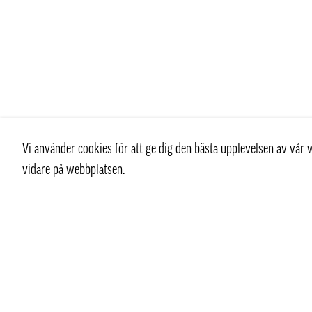
Vi använder cookies för att ge dig den bästa upplevelsen av vå
vidare på webbplatsen.
Kontakt
Kundtjän
+ 46 (0) 8 769 07 10
Kontakt
info@thaifoodtrading.se
Köpvillkor