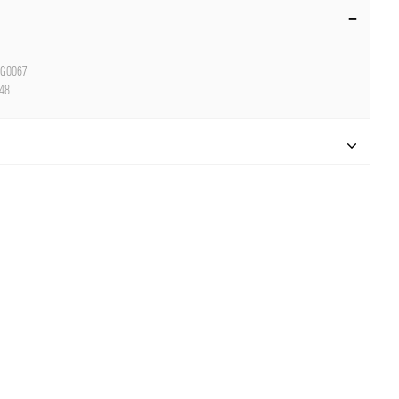
G0067
48