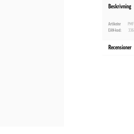
Beskrivning
Artikelnr
PMF
EAN-kod:
336
Recensioner