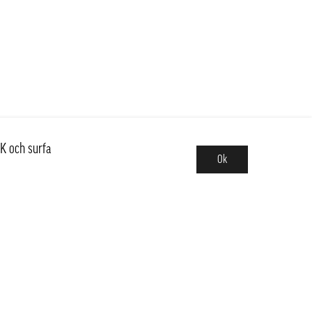
K och surfa
Ok
Sortiment
Hot pot
Frukt & Grönt