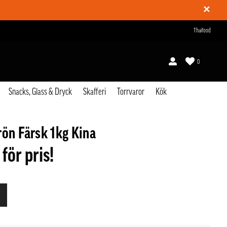
✕
Thaifood
0
Snacks, Glass & Dryck
Skafferi
Torrvaror
Kök
rön Färsk 1kg Kina
 för pris!