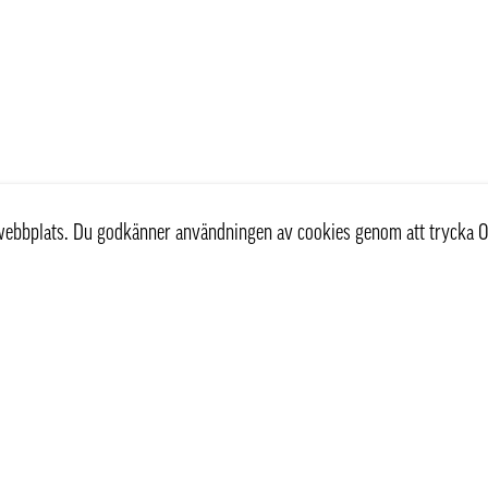
r webbplats. Du godkänner användningen av cookies genom att trycka O
st
Information
Om oss