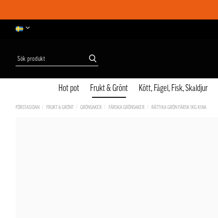
Hot pot
Frukt & Grönt
Kött, Fågel, Fisk, Skaldjur
FÖRSTASIDAN
FRUKT & GRÖNT
GRÖNSAKER
FÄRSKA GRÖNSAKER
RÄTTIKA GRÖN FÄRSK 1KG KINA