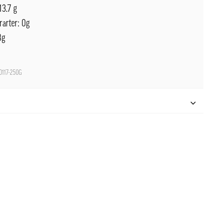
13.7 g
rarter: 0g
8g
117-250G