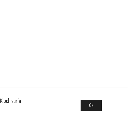
K och surfa
Ok