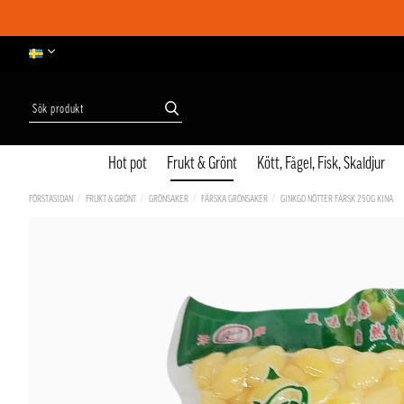
Hot pot
Frukt & Grönt
Kött, Fågel, Fisk, Skaldjur
FÖRSTASIDAN
FRUKT & GRÖNT
GRÖNSAKER
FÄRSKA GRÖNSAKER
GINKGO NÖTTER FÄRSK 250G KINA