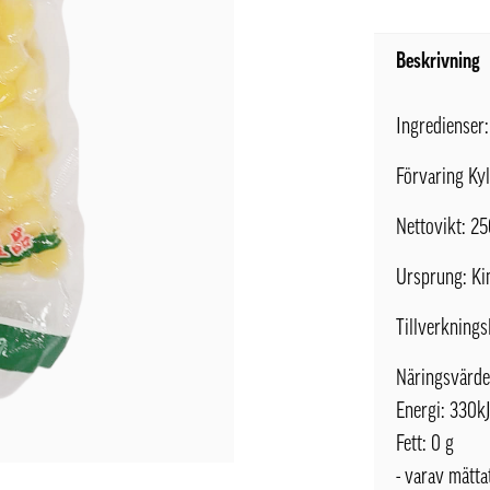
Beskrivning
Ingredienser
Förvaring Kyl
Nettovikt: 2
Ursprung: Ki
Tillverknings
Näringsvärde
Energi: 330k
Fett: 0 g
- varav mättat