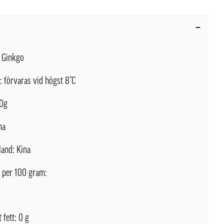
: Ginkgo
: förvaras vid högst 8°C
50g
na
land: Kina
 per 100 gram:
J
 fett: 0 g