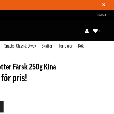
✕
Thaifood
0
Snacks, Glass & Dryck
Skafferi
Torrvaror
Kök
tter Färsk 250g Kina
 för pris!