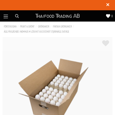
✕
0
FÖRSTASIDAN
FRUKT & GRÖNT
GRÖNSAKER
FÄRSKA GRÖNSAKER
ÄGG FRIGÅENDE INOMHUS M LÖSVIKT 8X20ST/KRT STJÄRNÄGG SVERGE