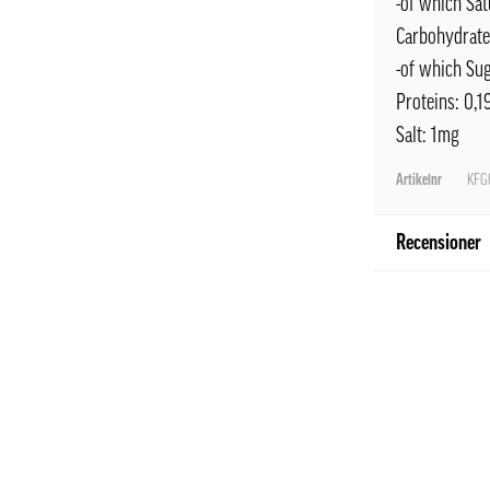
-of which Sat
Carbohydrate
-of which Su
Proteins: 0,1
Salt: 1mg
Artikelnr
KFG
Recensioner