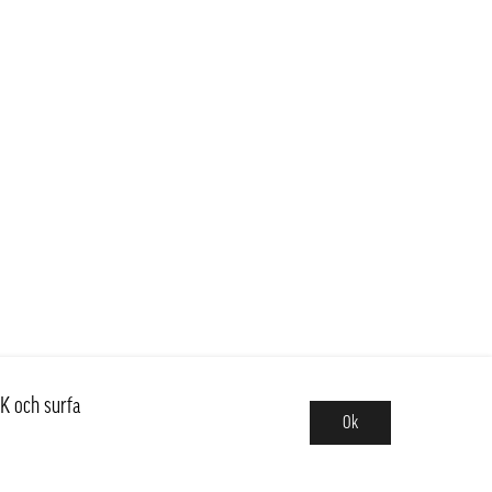
K och surfa
Ok