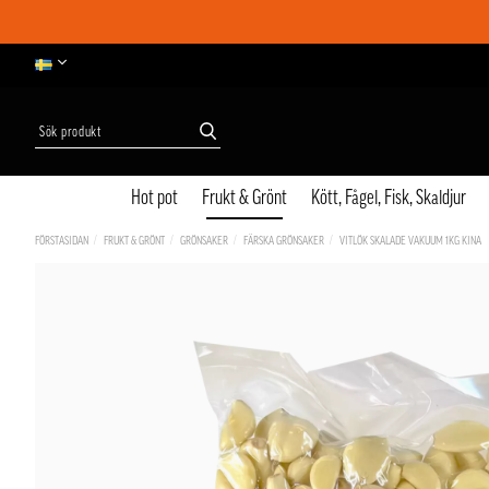
Hot pot
Frukt & Grönt
Kött, Fågel, Fisk, Skaldjur
FÖRSTASIDAN
FRUKT & GRÖNT
GRÖNSAKER
FÄRSKA GRÖNSAKER
VITLÖK SKALADE VAKUUM 1KG KINA