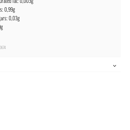
urated fat: 0,003g
s: 0,99g
gars: 0,03g
9g
0674