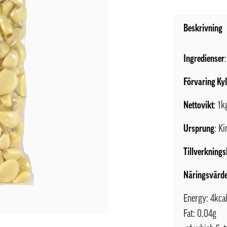
Beskrivning
Ingredienser
Förvaring Ky
Nettovikt
: 1k
Ursprung
: Ki
Tillverknings
Näringsvärde
Energy: 4kca
Fat: 0.04g