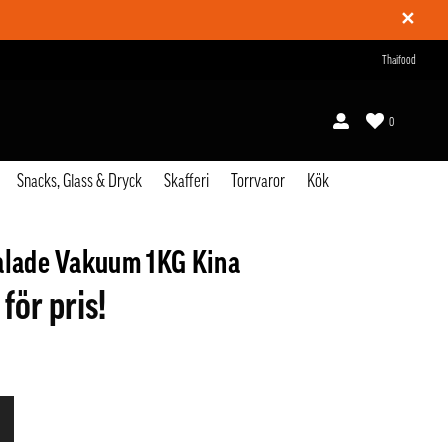
✕
Thaifood
0
Snacks, Glass & Dryck
Skafferi
Torrvaror
Kök
alade Vakuum 1KG Kina
 för pris!