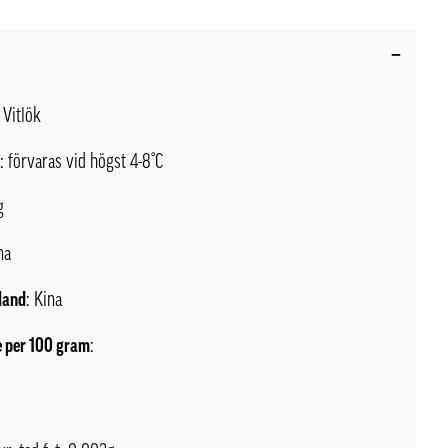
: Vitlök
l
: förvaras vid högst 4-8°C
g
na
land
: Kina
 per 100 gram
:
l