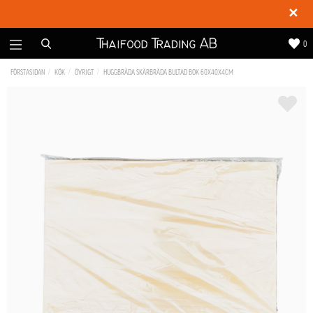
✕
0
FÖRSTASIDAN
KÖK
ÖVRIGT
HUGGBRÄDA SKÄRBRÄDA BULTAD BOK 60X40X4CM