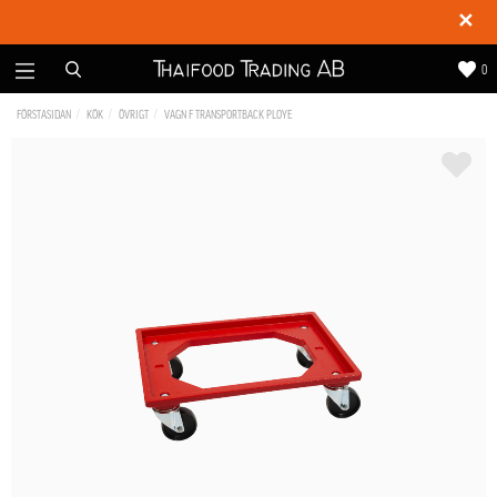
✕
0
FÖRSTASIDAN
KÖK
ÖVRIGT
VAGN F TRANSPORTBACK PLOYE