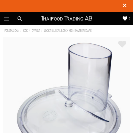
✕
0
FÖRSTASIDAN
KÖK
ÖVRIGT
LOCK TILL SKÅL BOSCH MCM MATBEREDARE