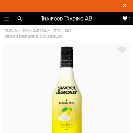
✕
0
FÖRSTASIDAN
SNACKS, GLASS & DRYCK
DRYCK
JUICE
CITRONJUICE SÖTSUR GLUTENFRI 750ML ODK ITALIEN