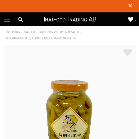
✕
0
FÖRSTASIDAN
SKAFFERI
KONSERVER AV FRUKT-GRÖNSAKER
PICKLAD GRÖNA CHILI / XIAO MI JIAO 275G TANTANXIANG KINA