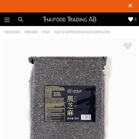
✕
0
FÖRSTASIDAN
TORRVAROR
SESAM
SVART SESAMFRÖN ROSTAD 1000G SANFENG KINA