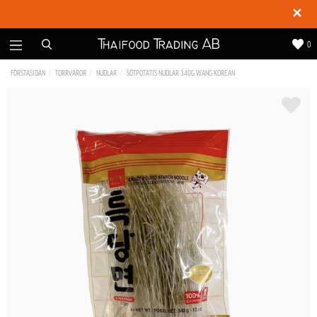
✕
0
FÖRSTASIDAN
TORRVAROR
NUDLAR
SÖTPOTATIS NUDLAR 340G WANG KOREAN