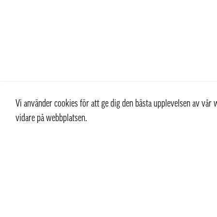
Vi använder cookies för att ge dig den bästa upplevelsen av vå
vidare på webbplatsen.
Kontakt
Kundtjän
+ 46 (0) 8 769 07 10
Kontakt
info@thaifoodtrading.se
Köpvillkor