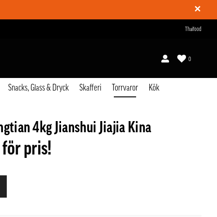
✕
Thaifood
0
Snacks, Glass & Dryck
Skafferi
Torrvaror
Kök
gtian 4kg Jianshui Jiajia Kina
 för pris!