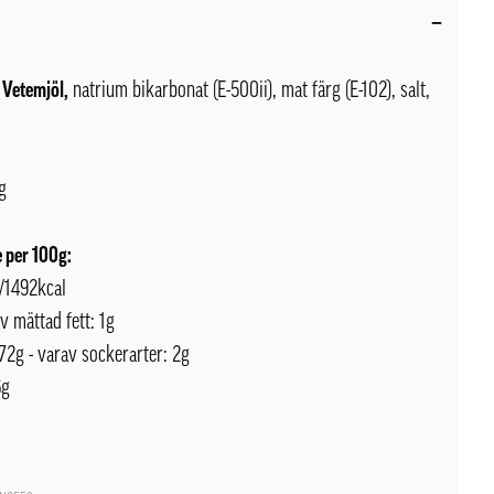
 Vetemjöl,
natrium bikarbonat (E-500ii), mat färg (E-102), salt,
g
 per 100g:
J/1492kcal
av mättad fett: 1g
72g - varav sockerarter: 2g
6g