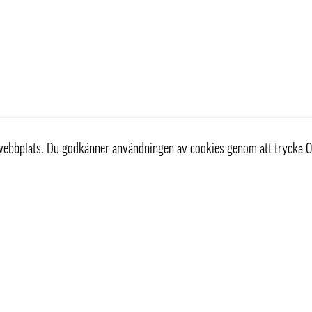
r webbplats. Du godkänner användningen av cookies genom att trycka O
st
Information
Om oss