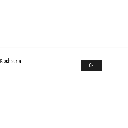
K och surfa
Ok
Sortiment
Hot pot
Frukt & Grönt