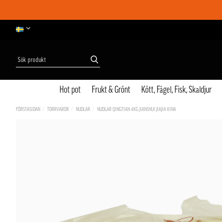
Hot pot
Frukt & Grönt
Kött, Fågel, Fisk, Skaldjur
FÖRSTASIDAN
TORRVAROR
NUDLAR
NUDLAR QINGTIAN 4KG JIANSHUI JIAJIA KINA