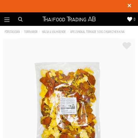
✕
0
FÖRSTASIDAN
TORRVAROR
HÄLSA & VÄLMÅENDE
APELSINSKAL TORKADE 500G CHUAN ZHEN KINA