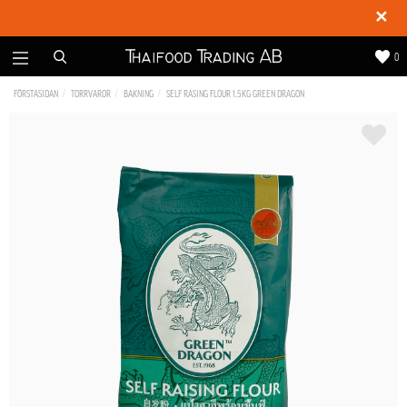
✕
0
FÖRSTASIDAN
TORRVAROR
BAKNING
SELF RASING FLOUR 1,5KG GREEN DRAGON