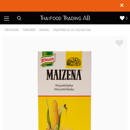
✕
0
FÖRSTASIDAN
TORRVAROR
BAKNING
MAJSSTÄRKELSE 4X2,5KG MAIZENA