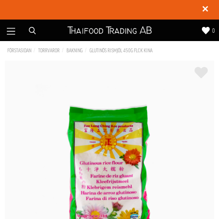
✕
0
FÖRSTASIDAN
TORRVAROR
BAKNING
GLUTINÖS RISMJÖL 450G FLCK KINA