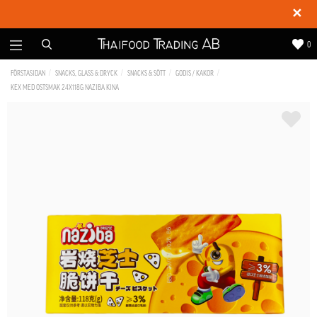
✕
0
FÖRSTASIDAN
SNACKS, GLASS & DRYCK
SNACKS & SÖTT
GODIS / KAKOR
KEX MED OSTSMAK 24X118G NAZIBA KINA