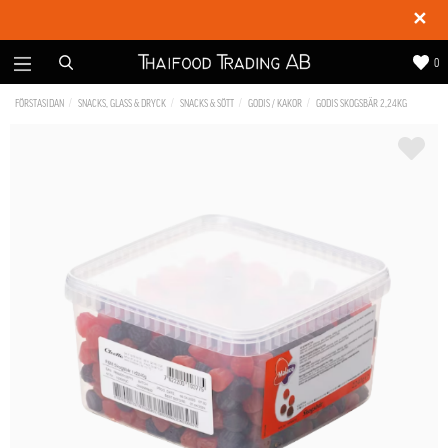
✕
0
FÖRSTASIDAN
SNACKS, GLASS & DRYCK
SNACKS & SÖTT
GODIS / KAKOR
GODIS SKOGSBÄR 2,24KG