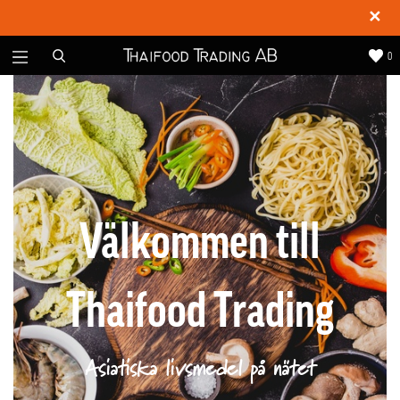
✕
0
Välkommen till
Thaifood Trading
Asiatiska livsmedel på nätet