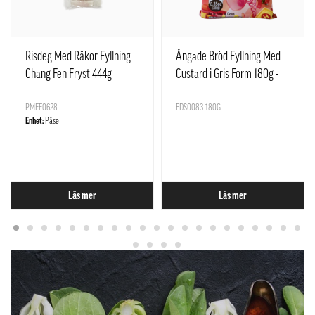
Risdeg Med Räkor Fyllning
Ångade Bröd Fyllning Med
Chang Fen Fryst 444g
Custard i Gris Form 180g -
SQ Kina
PMFF0628
FDS0083-180G
Enhet:
Påse
Läs mer
Läs mer