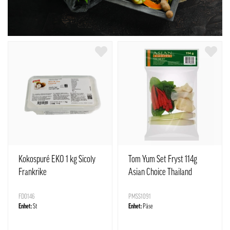
Kokospuré EKO 1 kg Sicoly
Tom Yum Set Fryst 114g
Frankrike
Asian Choice Thailand
FD0146
PMSS1091
Enhet:
St
Enhet:
Påse