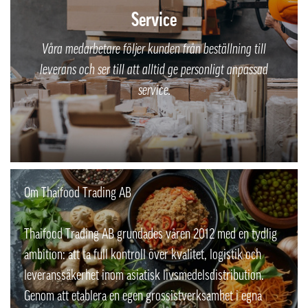
Service
Våra medarbetare följer kunden från beställning till
leverans och ser till att alltid ge personligt anpassad
service.
Om Thaifood Trading AB
Thaifood Trading AB grundades våren 2012 med en tydlig
ambition: att ta full kontroll över kvalitet, logistik och
leveranssäkerhet inom asiatisk livsmedelsdistribution.
Genom att etablera en egen grossistverksamhet i egna