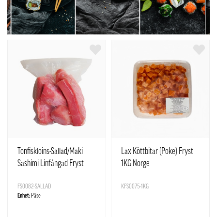
Tonfiskloins-Sallad/Maki
Lax Köttbitar (Poke) Fryst
Sashimi Linfångad Fryst
1KG Norge
ca1kg Vietnam
FS0082-SALLAD
KFS0075-1KG
Enhet:
Påse