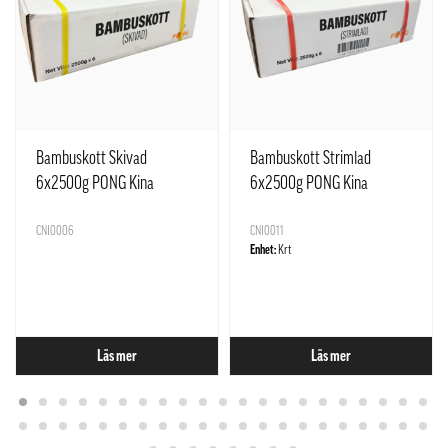
Bambuskott Skivad
Bambuskott Strimlad
6x2500g PONG Kina
6x2500g PONG Kina
CNI0006
CNI0011
Enhet:
Krt
Läs mer
Läs mer