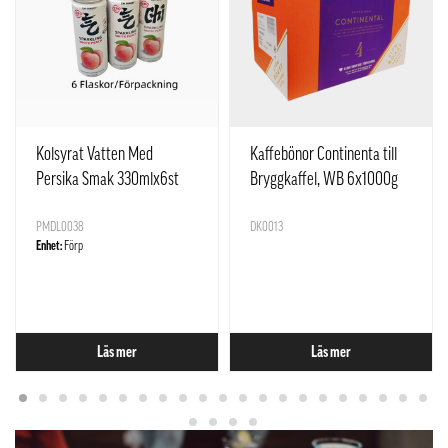
Kolsyrat Vatten Med
Kaffebönor Continenta till
Persika Smak 330mlx6st
Bryggkaffel, WB 6x1000g
Yuan Qi Sen Lin Kina
Löfberg Sverige
PMDL0038
DK0013
Enhet:
Förp
Läs mer
Läs mer