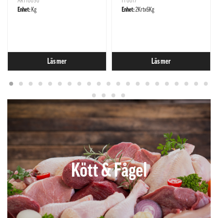
ART10090
FF0017
Enhet:
Kg
Enhet:
2Krtx6Kg
Läs mer
Läs mer
Kött & Fågel