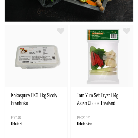
Kokospuré EKO 1 kg Sicoly
Tom Yum Set Fryst 114g
Frankrike
Asian Choice Thailand
FD0146
PMSS1091
Enhet:
St
Enhet:
Påse