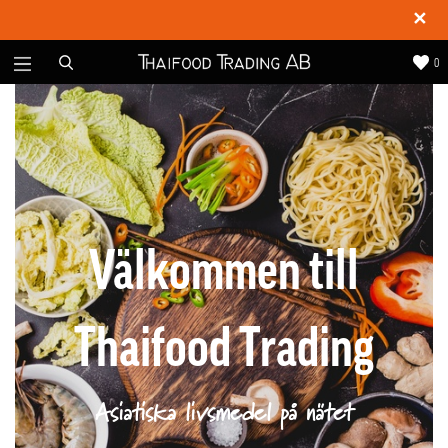
✕
0
Välkommen till
Thaifood Trading
Asiatiska livsmedel på nätet