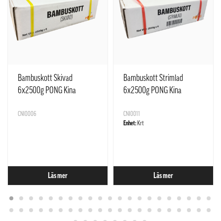
Bambuskott Skivad
Bambuskott Strimlad
6x2500g PONG Kina
6x2500g PONG Kina
CNI0006
CNI0011
Enhet:
Krt
Läs mer
Läs mer