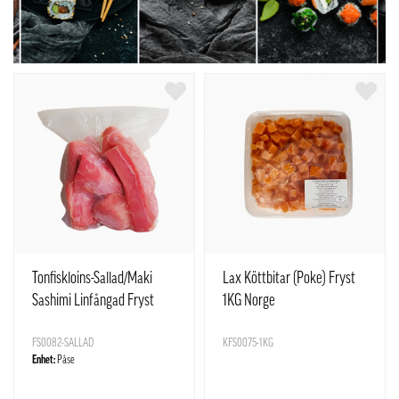
Tonfiskloins-Sallad/Maki
Lax Köttbitar (Poke) Fryst
Sashimi Linfångad Fryst
1KG Norge
ca1kg Vietnam
FS0082-SALLAD
KFS0075-1KG
Enhet:
Påse