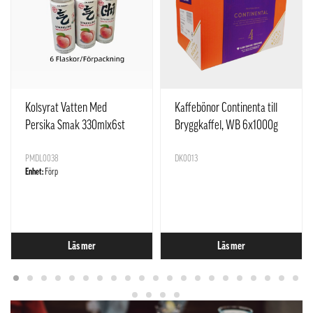
Kolsyrat Vatten Med
Kaffebönor Continenta till
Persika Smak 330mlx6st
Bryggkaffel, WB 6x1000g
Yuan Qi Sen Lin Kina
Löfberg Sverige
PMDL0038
DK0013
Enhet:
Förp
Läs mer
Läs mer