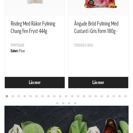
Risdeg Med Räkor Fyllning
Ångade Bröd Fyllning Med
Chang Fen Fryst 444g
Custard i Gris Form 180g -
SQ Kina
PMFF0628
FDS0083-180G
Enhet:
Påse
Läs mer
Läs mer