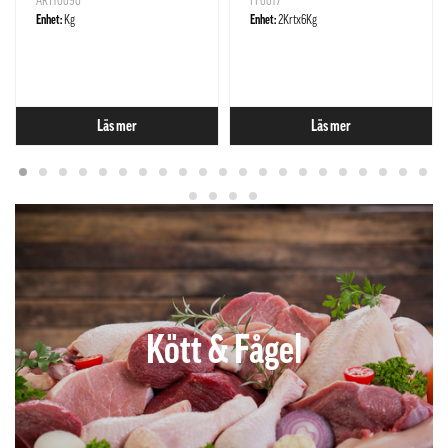
ART10090
FF0017
Enhet:
Kg
Enhet:
2Krtx6Kg
Läs mer
Läs mer
Kött & Fågel