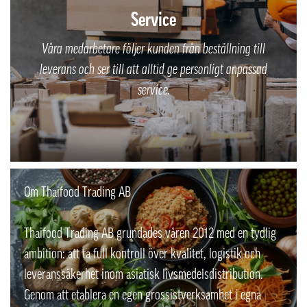
Service
Våra medarbetare följer kunden från beställning till
leverans och ser till att alltid ge personligt anpassad
service.
Om Thaifood Trading AB
Thaifood Trading AB grundades våren 2012 med en tydlig
ambition: att ta full kontroll över kvalitet, logistik och
leveranssäkerhet inom asiatisk livsmedelsdistribution.
Genom att etablera en egen grossistverksamhet i egna