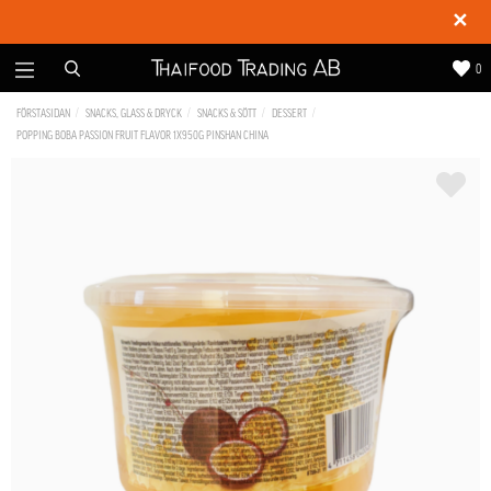
✕
0
FÖRSTASIDAN
SNACKS, GLASS & DRYCK
SNACKS & SÖTT
DESSERT
POPPING BOBA PASSION FRUIT FLAVOR 1X950G PINSHAN CHINA