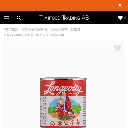
✕
0
FÖRSTASIDAN
SNACKS, GLASS & DRYCK
SNACKS & SÖTT
DESSERT
KONDENSERAD MJÖLK 397G LONGEVITY NEDERLÄNDERNA