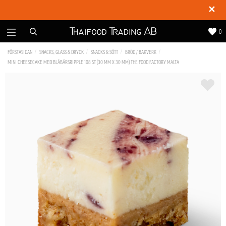
✕
0
FÖRSTASIDAN
SNACKS, GLASS & DRYCK
SNACKS & SÖTT
BRÖD / BAKVERK
MINI CHEESECAKE MED BLÅBÄRSRIPPLE 108 ST (30 MM X 30 MM) THE FOOD FACTORY MALTA