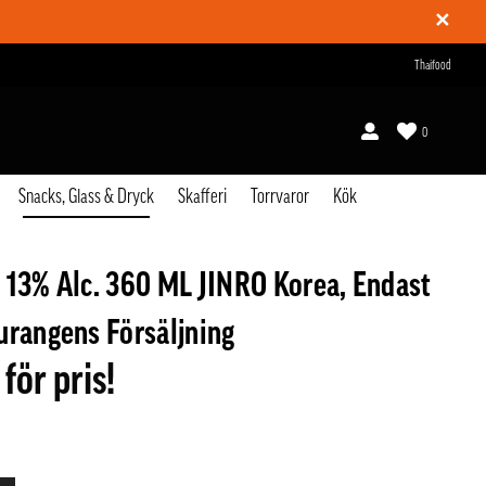
✕
Thaifood
0
Snacks, Glass & Dryck
Skafferi
Torrvaror
Kök
 13% Alc. 360 ML JINRO Korea, Endast
urangens Försäljning
 för pris!