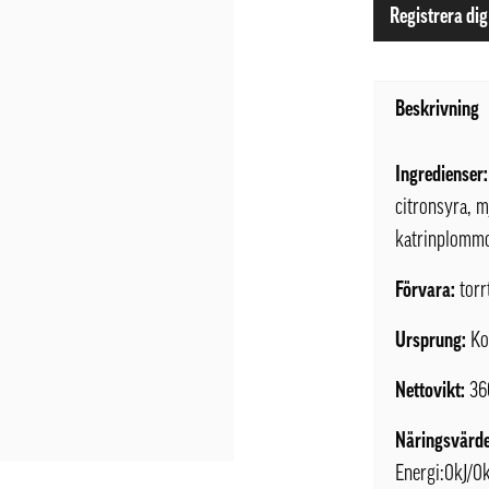
Registrera dig
Beskrivning
Ingredienser:
citronsyra, 
katrinplommo
Förvara:
torr
Ursprung:
Ko
Nettovikt:
36
Näringsvärde
Energi:0kJ/0