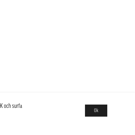
K och surfa
Ok