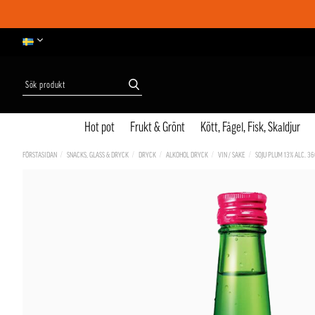
Hot pot
Frukt & Grönt
Kött, Fågel, Fisk, Skaldjur
FÖRSTASIDAN
SNACKS, GLASS & DRYCK
DRYCK
ALKOHOL DRYCK
VIN / SAKE
SOJU PLUM 13% ALC. 3