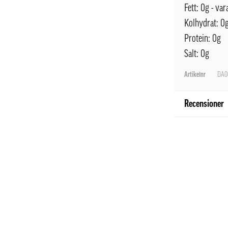
Fett: 0g - va
Kolhydrat: 0g
Protein: 0g
Salt: 0g
Artikelnr
DA0
Recensioner