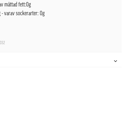
rav mättad fett:0g
 - varav sockerarter: 0g
032