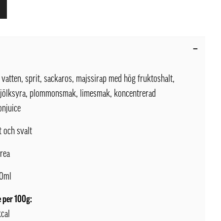
vatten, sprit, sackaros, majssirap med hög fruktoshalt,
mjölksyra, plommonsmak, limesmak, koncentrerad
njuice
t och svalt
rea
0ml
 per 100g:
kcal