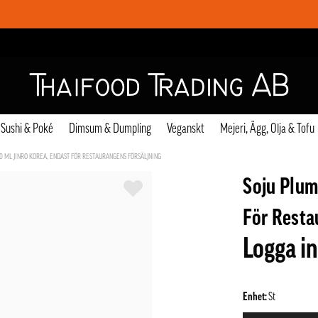
Sushi & Poké
Dimsum & Dumpling
Veganskt
Mejeri, Ägg, Olja & Tofu
60 ML JINRO KOREA, ENDAST FÖR RESTAURANGENS FÖRSÄLJNING
Soju Plum
För Resta
Logga in
Enhet:
St