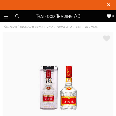
✕
0
FÖRSTASIDAN
SNACKS, GLASS & DRYCK
DRYCK
ALKOHOL DRYCK
SPRIT
WU LIANG YE