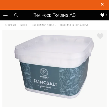
✕
0
FÖRSTASIDAN
SKAFFERI
SMAKSÄTTNING & BULJONG
FLINGSALT 1.5KG NEDERLÄNDERNA