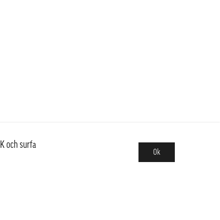
K och surfa
Ok
Sortiment