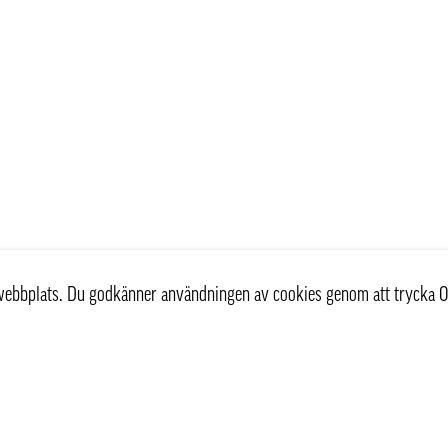
r webbplats. Du godkänner användningen av cookies genom att trycka O
st
Information