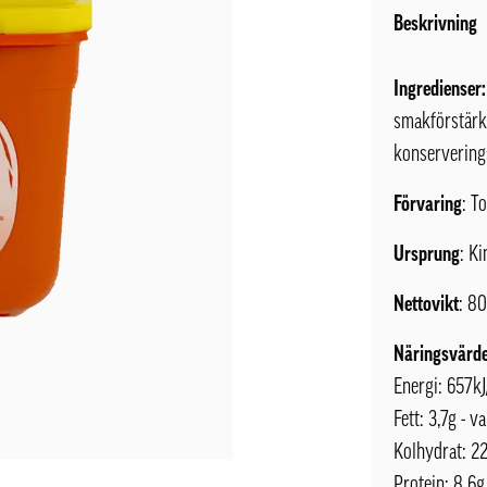
Beskrivning
Ingredienser
smakförstärk
konservering
Förvaring
: T
Ursprung
: Ki
Nettovikt
: 8
Näringsvärde
Energi: 657kJ
Fett: 3,7g - v
Kolhydrat: 22
Protein: 8,6g