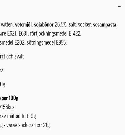
:
Vatten,
vetemjöl
,
sojabönor
26,5%, salt, socker,
sesampasta
,
are E621, E631, förtjockningsmedel E1422,
smedel E202, sötningsmedel E955.
orrt och svalt
na
00g
 per 100g
/156kcal
arav mättad fett: 0g
g - varav sockerarter: 21g