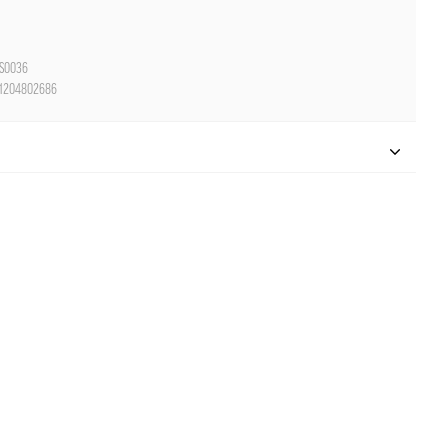
S0036
1204802686