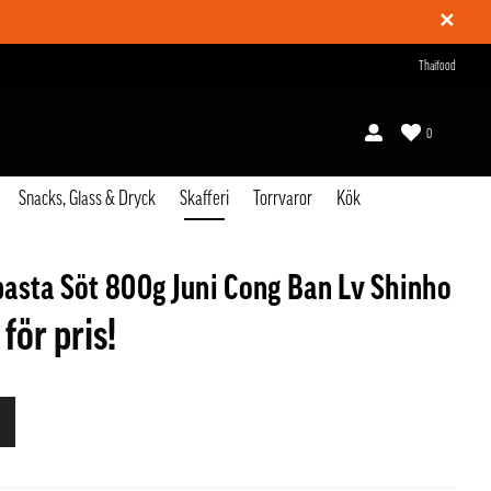
✕
Thaifood
0
Snacks, Glass & Dryck
Skafferi
Torrvaror
Kök
asta Söt 800g Juni Cong Ban Lv Shinho
 för pris!