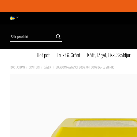
Hot pot
Frukt & Grönt
Kött, Fågel, Fisk, Skaldjur
FÖRSTASIDAN
SKAFFERI
SÅSER
SOJABÖNSPASTA SÖT 800G JUNI CONG BAN LV SHINHO