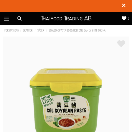
✕
0
FÖRSTASIDAN
SKAFFERI
SÅSER
SOJABÖNSPASTA 800G HDJ CONG BAN LV SHINHO KINA