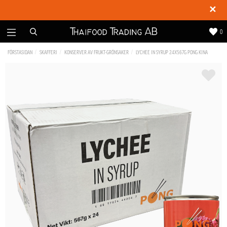
✕
0
FÖRSTASIDAN
SKAFFERI
KONSERVER AV FRUKT-GRÖNSAKER
LYCHEE IN SYRUP 24X567G PONG KINA