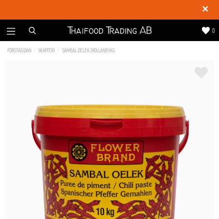
✕
0
FÖRSTASIDAN
SKAFFERI
SAMBAL OELEK (HOLLAN)10KG