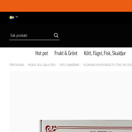
Hot pot
Frukt & Grönt
Kött, Fågel, Fisk, Skaldjur
FÖRSTASIDAN
MEJERI, ÄGG, OLJA & TOFU
TOFU / SOJABÖNOR
VEGAN NOCHICKEN NUGGETS 1.75KG THE VE