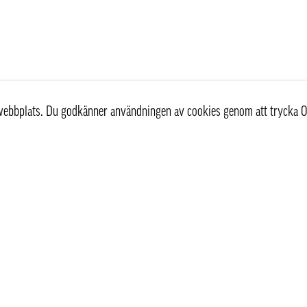
r webbplats. Du godkänner användningen av cookies genom att trycka O
st
Information
Om oss