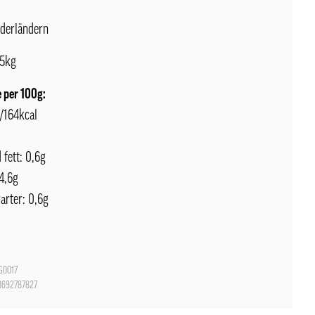
derländern
75kg
 per 100g:
J/164kcal
 fett: 0,6g
4,6g
arter: 0,6g
G0017
8692787827