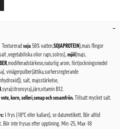
Texturerad
soja
58% vatten,
SOJAPROTEIN
),mais flingor
salt ,vegetabiliska olior raps,solros),
mjöl
(majs,
BER
,modifieradstärkese,naturlig arom, förtjockningsmedel
sa), vinägerpulber(ättika,surhersreglerande
hydroxid)), salt, majsstärkelse,
N
,syra(citronsyra),järn,vitamin B12.
 vete, korn, selleri,senap och sesamfrön.
Tillsatt mycket salt.
ys:
I frys (-18ºC eller kallare), se datumetikett. Bör alltid
t. Bör inte frysas efter upptining. Min -25, Max -18