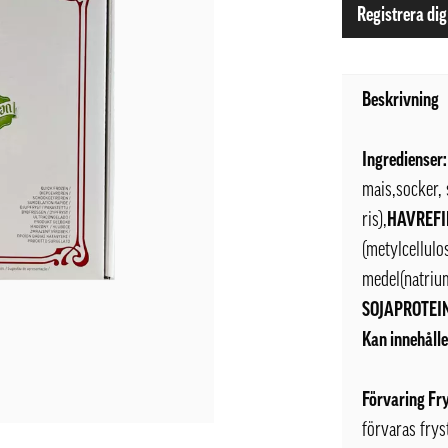
Registrera dig
Beskrivning
Ingredienser:
mais,socker, 
ris),
HAVREFI
(metylcellulo
medel(natrium
SOJAPROTEI
Kan innehålle
Förvaring Fr
förvaras frys