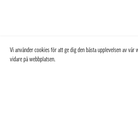
Vi använder cookies för att ge dig den bästa upplevelsen av vå
vidare på webbplatsen.
Kontakt
Kundtjän
+ 46 (0) 8 769 07 10
Kontakt
info@thaifoodtrading.se
Köpvillkor