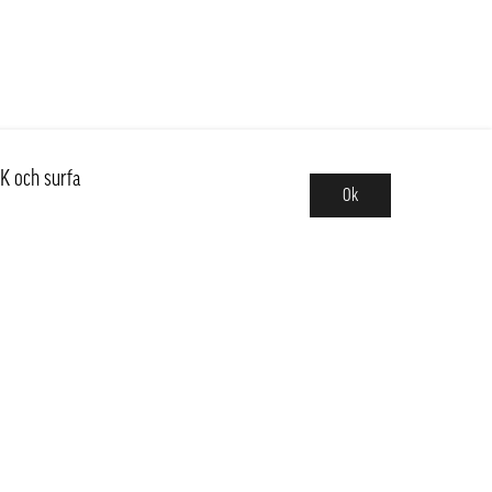
K och surfa
Ok
Sortiment
Hot pot
Frukt & Grönt
Kött, Fågel, Fisk, Skaldjur
Sushi & Poké