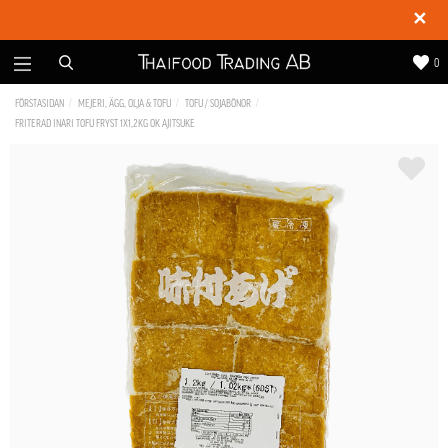
✕
0
FÖRSTASIDAN
MEJERI, ÄGG, OLJA & TOFU
TOFU / SOJABÖNOR
FRITERAD INARI TOFU FRYST 1X1,2KG OK AJITSUKE