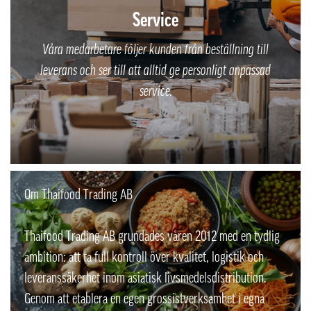
Service
Våra medarbetare följer kunden från beställning till
leverans och ser till att alltid ge personligt anpassad
service.
Om Thaifood Trading AB
Thaifood Trading AB grundades våren 2012 med en tydlig
ambition: att ta full kontroll över kvalitet, logistik och
leveranssäkerhet inom asiatisk livsmedelsdistribution.
Genom att etablera en egen grossistverksamhet i egna