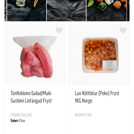
Tonfiskloins-Sallad/Maki
Lax Köttbitar (Poke) Fryst
Sashimi Linfångad Fryst
1KG Norge
ca1kg Vietnam
FS0082-SALLAD
KFS0075-1KG
Enhet:
Påse