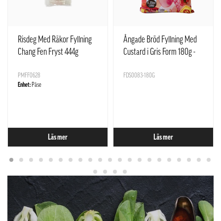
Risdeg Med Räkor Fyllning
Ångade Bröd Fyllning Med
Chang Fen Fryst 444g
Custard i Gris Form 180g -
SQ Kina
PMFF0628
FDS0083-180G
Enhet:
Påse
Läs mer
Läs mer