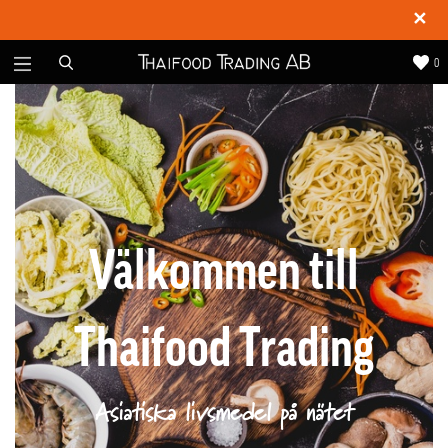
✕
0
Välkommen till
Thaifood Trading
Asiatiska livsmedel på nätet