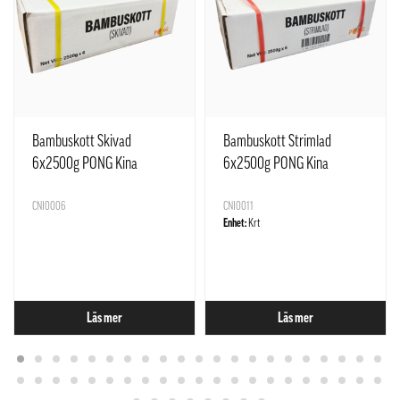
Bambuskott Skivad
Bambuskott Strimlad
6x2500g PONG Kina
6x2500g PONG Kina
CNI0006
CNI0011
Enhet:
Krt
Läs mer
Läs mer