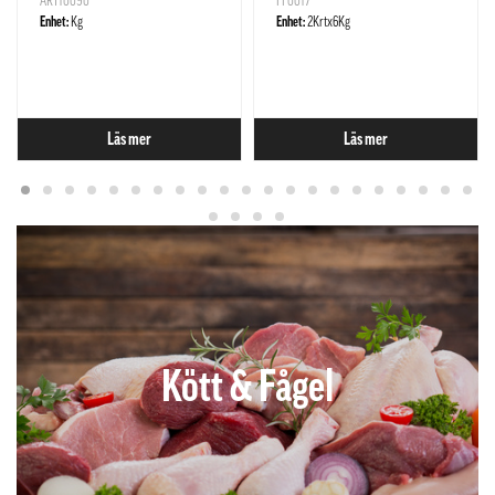
ART10090
FF0017
Enhet:
Kg
Enhet:
2Krtx6Kg
Läs mer
Läs mer
Kött & Fågel