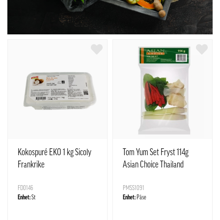
Kokospuré EKO 1 kg Sicoly
Tom Yum Set Fryst 114g
Frankrike
Asian Choice Thailand
FD0146
PMSS1091
Enhet:
St
Enhet:
Påse