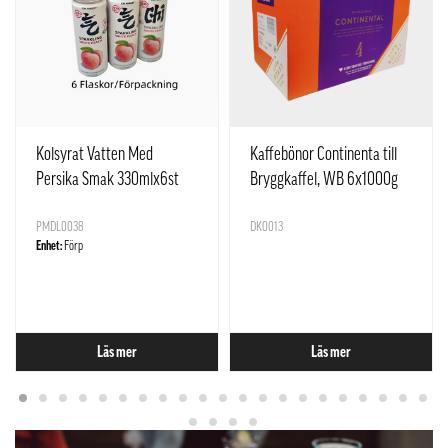
Kolsyrat Vatten Med
Kaffebönor Continenta till
Persika Smak 330mlx6st
Bryggkaffel, WB 6x1000g
Yuan Qi Sen Lin Kina
Löfberg Sverige
PMDL0038
DK0013
Enhet:
Förp
Läs mer
Läs mer